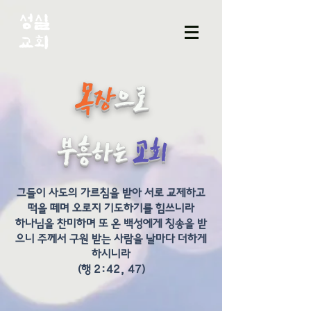
목장
으로
부흥하는
교회
그들이 사도의 가르침을 받아 서로 교제하고
떡을 떼며 오로지 기도하기를 힘쓰니라
​하나님을 찬미하며 또 온 백성에게 칭송을 받
으니 주께서 구원 받는 사람을 날마다 더하게
하시니라
​(행 2:42, 47)