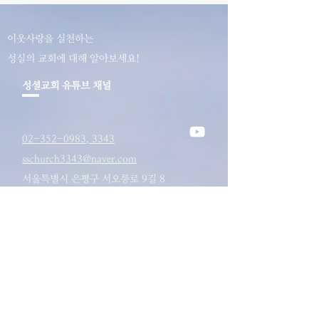
이웃사랑을 실천하는
성실의 교회에 대해 알아보세요!
성셜교회 유튜브 채널
02-352-0983, 3343
sschurch3343@naver.com
서울특별시 은평구 서오릉로 9길 8
​대한예수교장로회 <성실교회>