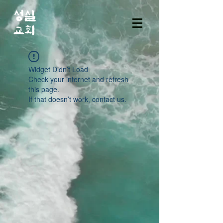
Widget Didn’t Load
Check your internet and refresh
this page.
If that doesn’t work, contact us.