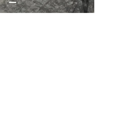
02-352-0983, 3343
sschurch3343@naver.com
서울특별시 은평구 서오릉로 9길 8
​대한예수교장로회 <성실교회>