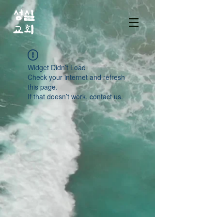
Widget Didn’t Load
Check your internet and refresh
this page.
If that doesn’t work, contact us.