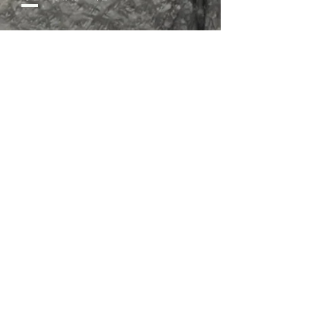
02-352-0983, 3343
sschurch3343@naver.com
서울특별시 은평구 서오릉로 9길 8
​대한예수교장로회 <성실교회>