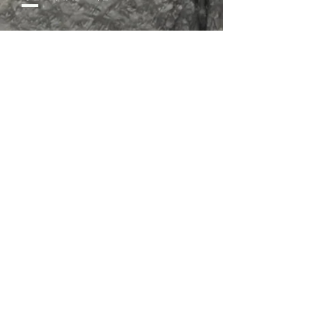
02-352-0983, 3343
sschurch3343@naver.com
서울특별시 은평구 서오릉로 9길 8
​대한예수교장로회 <성실교회>