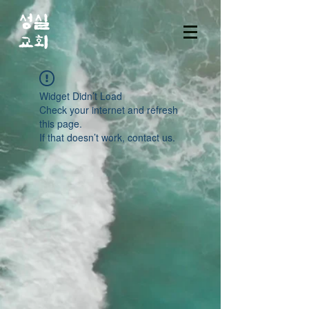
Widget Didn’t Load
Check your internet and refresh
this page.
If that doesn’t work, contact us.