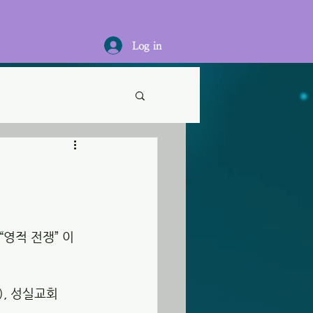
Log in
“영적 전쟁” 이
일), 성실교회