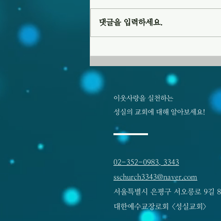
니다. 2. 오늘 오후 1시 10분에 103
호에서 운영위원회 모임이 있습니
댓글을 입력하세요.
다. 3. 다음 주일(8월 16일)에는 목
장별 목장 모임이 있습니다. 4. 교회
를 방문하거나 새롭게 등록한 분들
을 섬기기 위한 새가족부를 편성하
고자 합니다. 관심 이 있거나 동참하
실 분은 담임 목사님에게 문의하시
기 바랍니다. 5, 성
이웃사랑을 실천하는
성실의 교회에 대해 알아보세요!
02-352-0983, 3343
sschurch3343@naver.com
서울특별시 은평구 서오릉로 9길 8
​대한예수교장로회 <성실교회>