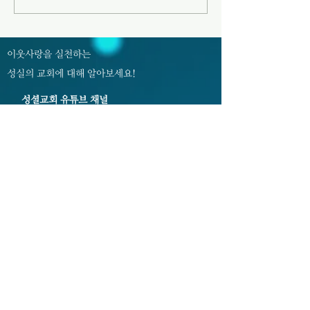
니다. 성도님들의 많은 참여를
전쟁 - 일시 및 장소 : 7월 31일
바랍니다. 3. 여름성회 예배위원
(금)~8월 1일(토) 오
7월 31일(금) 오후 8시 8월 1일
월 2일(주일) 오후 1
(토) 오후 8시 8월 2일(주일) 오
배실 4. 여름성회를
이웃사랑을 실천하는
후 1시 45분 찬양인도 허미현
성실의 교회에 대해 알아보세요!
허미현
성셜교회 유튜브 채널
02-352-0983, 3343
sschurch3343@naver.com
서울특별시 은평구 서오릉로 9길 8
​대한예수교장로회 <성실교회>