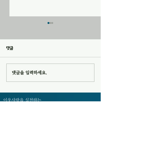
20260726 교회소식
20260719 교회소
1. 오늘 오후 1시 10분에 202
1. 오늘은 목장별로
호에서 목자모임이 있습니다. 2.
있습니다. 2. 다음 주
댓글
2026년 여름성회가 “영적전
일) 오후 1시 10분
쟁”이란 주제로 이번 주 금요일
서 목자모임이 있습니
오후 8시부터 예배당에서 있습
2026년 여름성회 - 주제 : 영적
댓글을 입력하세요.
니다. 성도님들의 많은 참여를
전쟁 - 일시 및 장소 : 7월 31일
바랍니다. 3. 여름성회 예배위원
(금)~8월 1일(토) 오
7월 31일(금) 오후 8시 8월 1일
월 2일(주일) 오후 1
(토) 오후 8시 8월 2일(주일) 오
배실 4. 여름성회를
이웃사랑을 실천하는
후 1시 45분 찬양인도 허미현
성실의 교회에 대해 알아보세요!
허미현
성셜교회 유튜브 채널