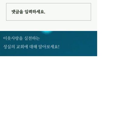
다음 주일 (8월 9일) 오후 1시
쟁”이란 주제로 이번
10분에 103호에서 운영위원회
오후 8시부터 예배당에
댓글을 입력하세요.
모임이 있습니다. 3. 교회를 방
니다. 성도님들의 
문하거나 새롭게 등록한 분들을
바랍니다. 3. 여름
섬기기 위한 새가족부를 편성하
7월 31일(금) 오후 
고자 합니다. 관심이 있거나 동
(토) 오후 8시 8월 2
이웃사랑을 실천하는
참하실 분은 담임 목사님에게 문
후 1시 45분 찬양
성실의 교회에 대해 알아보세요!
의하시기 바랍니다. 4.
허미현
성셜교회 유튜브 채널
02-352-0983, 3343
sschurch3343@naver.com
서울특별시 은평구 서오릉로 9길 8
​대한예수교장로회 <성실교회>