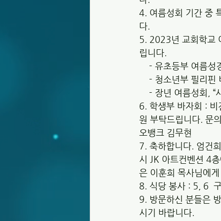
4. 여름성회 기간 중
다.  
5. 2023년 교회학
립니다.
    - 유초등부 여름
    - 청소년부 필리
    - 장년 여름성회
6. 학생부 바자회 :
원 부탁드립니다. 문의 :
오뱅크 김무현
7. 축하합니다. 엄건희
시 JK 아트컨벤션 4
은 이훈희 목사님에게 
8. 식당 봉사 : 5, 6  
9. 방문하신 분들은
시기 바랍니다.