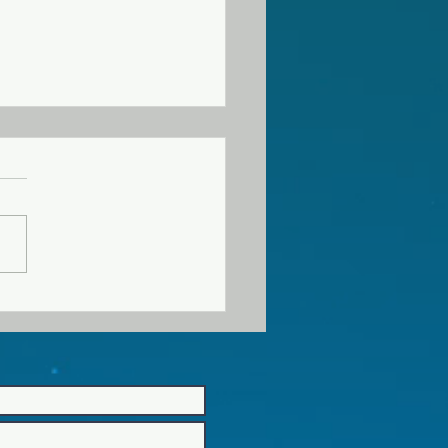
60726 교회소식
오늘 오후 1시 10분에 202호에
자모임이 있습니다. 2. 2026
름성회가 “영적전쟁”이란 주제
번 주 금요일 오후 8시부터 예
성도님들의 많
여를 바랍니다. 3. 여름성회 예
8시 8월
) 오후 8시 8월 2일(주일) 오
시 45분 찬양인도 허미현 허미