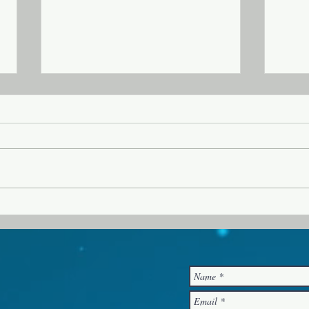
20260802 교회소식
202
1. 2026년 여름성회가 “영적전
1. 
쟁”이란 주제로 오늘 오후 집회까지
서 목
예배당에서 진행됩니다. 2. 다음 주
년 여
일 (8월 9일) 오후 1시 10분에 103
로 이
호에서 운영위원회 모임이 있습니
배당에서 있습니다. 
다. 3. 교회를 방문하거나 새롭게 등
은 참
록한 분들을 섬기기 위한 새가족부
배위원 7월 31일(금) 오후 
를 편성하고자 합니다. 관심이 있거
1일(토
나 동참하실 분은 담임 목사님에게
후 1
문의하시기 바랍니다. 4.
현