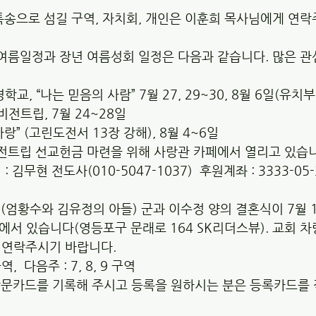
 특송으로 섬길 구역, 자치회, 개인은 이훈희 목사님에게 연
교 여름일정과 장년 여름성회 일정은 다음과 같습니다. 많은 
성경학교, “나는 믿음의 사람” 7월 27, 29~30, 8월 6일(유치
핀 비전트립, 7월 24~28일 
, “사랑” (고린도전서 13장 강해), 8월 4~6일
 비전트립 선교헌금 마련을 위해 사랑관 카페에서 열리고 있습니
 김무현 전도사(010-5047-1037)  후원계좌 : 3333-05
(엄황수와 김유정의 아들) 군과 이수정 양의 결혼식이 7월 15
층에서 있습니다(영등포구 문래로 164 SK리더스뷰). 교회 
연락주시기 바랍니다.  
구역,  다음주 : 7, 8, 9 구역
 방문카드를 기록해 주시고 등록을 원하시는 분은 등록카드를 