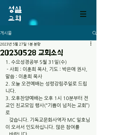
게시물
2023년 5월 27일
1분 분량
20230528 교회소식
1. 수요성경공부 5월 31일(수)
 - 사회 : 이훈희 목사, 기도 : 박은애 권사, 
말씀 : 이훈희 목사
2. 오늘 오전예배는 성령강림주일로 드립
니다. 
3. 오후찬양예배는 오후 1시 10분부터 전
교인 친교모임 행사(“기쁨이 넘치는 교회”)
로 
   갖습니다. 기독교문화사역자 MC 일호님
이 오셔서 인도하십니다. 많은 참여를 
   바랍니다. 