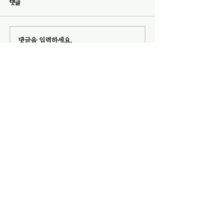
댓글
까지 예배당에서 진행됩니다. 2.
2026년 여름성회가
다음 주일 (8월 9일) 오후 1시
쟁”이란 주제로 이번
10분에 103호에서 운영위원회
오후 8시부터 예배당에
댓글을 입력하세요.
모임이 있습니다. 3. 교회를 방
니다. 성도님들의 
문하거나 새롭게 등록한 분들을
바랍니다. 3. 여름
섬기기 위한 새가족부를 편성하
7월 31일(금) 오후 
고자 합니다. 관심이 있거나 동
(토) 오후 8시 8월 2
이웃사랑을 실천하는
참하실 분은 담임 목사님에게 문
후 1시 45분 찬양
성실의 교회에 대해 알아보세요!
의하시기 바랍니다. 4.
허미현
성셜교회 유튜브 채널
02-352-0983, 3343
sschurch3343@naver.com
서울특별시 은평구 서오릉로 9길 8
​대한예수교장로회 <성실교회>