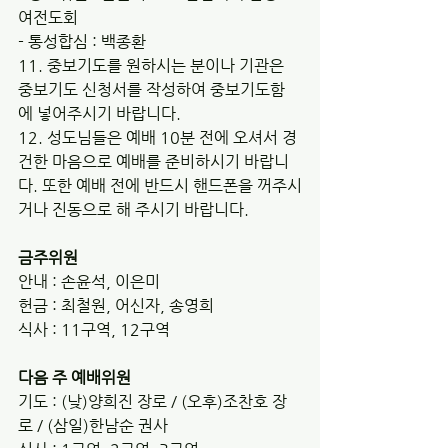
여전도회
- 통성합심 : 백종환 
11. 중보기도를 원하시는 분이나 기관은 
중보기도 신청서를 작성하여 중보기도함
에 넣어주시기 바랍니다.
12. 성도님들은 예배 10분 전에 오셔서 경
건한 마음으로 예배를 준비하시기 바랍니
다. 또한 예배 전에 반드시 핸드폰을 꺼주시
거나 진동으로 해 주시기 바랍니다.
금주위원
안내 : 손윤석, 이은미
헌금 : 최철원, 어신자, 송영희
식사 : 11구역, 12구역
다음 주 예배위원
기도 : (낮)양희진 장로 / (오후)조찬호 장
로 / (삼일)한남순 권사