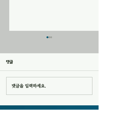
20260726 교회소식
20260719 교회소
1. 오늘 오후 1시 10분에 202
1. 오늘은 목장별로
호에서 목자모임이 있습니다. 2.
있습니다. 2. 다음 주
댓글
2026년 여름성회가 “영적전
일) 오후 1시 10분
쟁”이란 주제로 이번 주 금요일
서 목자모임이 있습니
오후 8시부터 예배당에서 있습
2026년 여름성회 - 주제 : 영적
댓글을 입력하세요.
니다. 성도님들의 많은 참여를
전쟁 - 일시 및 장소 : 7월 31일
바랍니다. 3. 여름성회 예배위원
(금)~8월 1일(토) 오
7월 31일(금) 오후 8시 8월 1일
월 2일(주일) 오후 1
(토) 오후 8시 8월 2일(주일) 오
배실 4. 여름성회를
이웃사랑을 실천하는
후 1시 45분 찬양인도 허미현
성실의 교회에 대해 알아보세요!
허미현
성셜교회 유튜브 채널